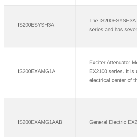
The IS200ESYSH3A mo
IS200ESYSH3A
series and has seven
Exciter Attenuator M
IS200EXAMG1A
EX2100 series. It is
electrical center of t
IS200EXAMG1AAB
General Electric EX