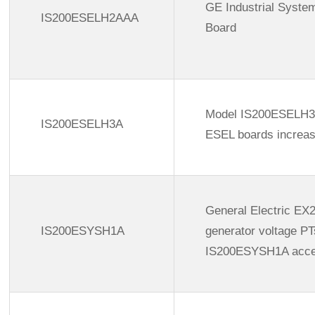
GE Industrial Syst
IS200ESELH2AAA
Board
Model IS200ESELH3A 
IS200ESELH3A
ESEL boards increase
General Electric EX
IS200ESYSH1A
generator voltage PT
IS200ESYSH1A accept