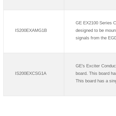
GE EX2100 Series C
IS200EXAMG1B
designed to be mount
signals from the EGD
GE's Exciter Conduc
IS200EXCSG1A
board. This board ha
This board has a sin