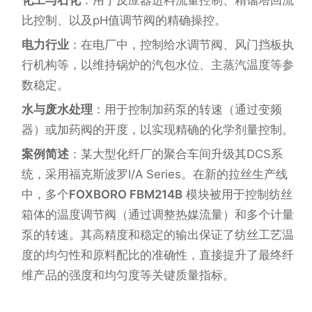
化工与石化
：用于反应器进料流量控制、精馏塔回流
比控制、以及pH值调节阀的精确操控。
电力行业
：在电厂中，控制给水调节阀、风门挡板执
行机构等，以维持锅炉的汽包水位、主蒸汽温度等参
数稳定。
水与废水处理
：用于控制加药泵的转速（通过变频
器）或加药阀的开度，以实现精确的化学剂量控制。
案例简述
：某大型化纤厂的聚合车间升级其DCS系
统，采用福克斯波罗I/A Series。在新的拉丝生产线
中，多个
FOXBORO FBM214B
模块被用于控制纺丝
箱体的温度调节阀（通过调整热媒流量）和多个计量
泵的转速。其高精度和稳定的输出保证了纺丝工艺温
度的均匀性和原料配比的准确性，直接提升了最终纤
维产品的强度和均匀度等关键质量指标。