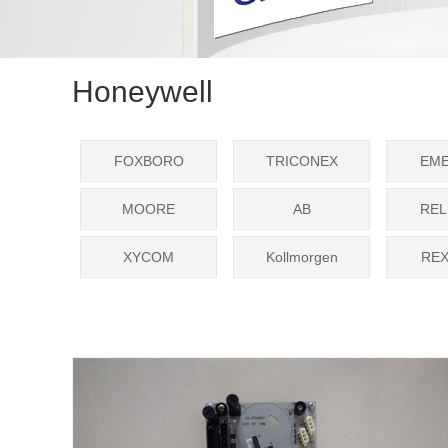
Honeywell
FOXBORO
TRICONEX
EM
MOORE
AB
REL
XYCOM
Kollmorgen
RE