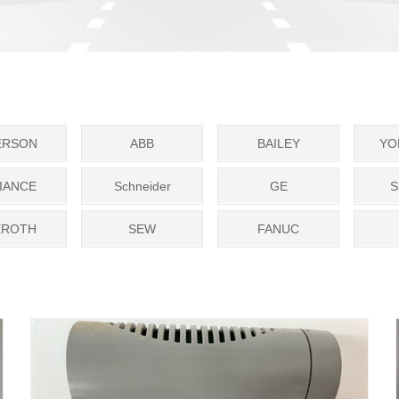
ERSON
ABB
BAILEY
YO
IANCE
Schneider
GE
S
XROTH
SEW
FANUC