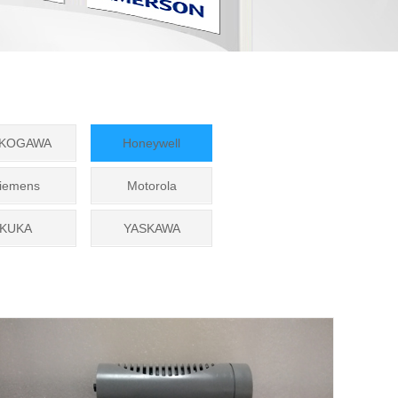
KOGAWA
Honeywell
iemens
Motorola
KUKA
YASKAWA