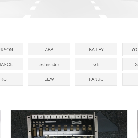
ERSON
ABB
BAILEY
YO
IANCE
Schneider
GE
S
XROTH
SEW
FANUC