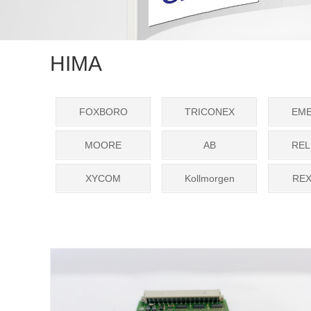
HIMA
FOXBORO
TRICONEX
EM
MOORE
AB
REL
XYCOM
Kollmorgen
RE