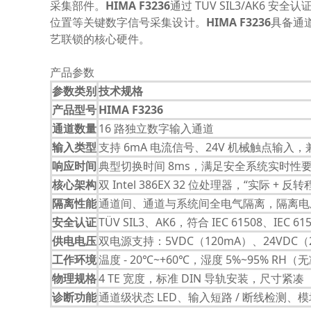
采集部件。
HIMA F3236
通过 TÜV SIL3/AK
位置等关键数字信号采集设计。
HIMA F3236
具备通
艺联锁的核心硬件。
产品参数
参数类别
技术规格
产品型号
HIMA F3236
通道数量
16 路独立数字输入通道
输入类型
支持 6mA 电流信号、24V 机械触点输
响应时间
典型切换时间 8ms，满足安全系统实时性
核心架构
双 Intel 386EX 32 位处理器，“实际
隔离性能
通道间、通道与系统间全电气隔离，隔离电压
安全认证
TÜV SIL3、AK6，符合 IEC 61508、IEC 61
供电电压
双电源支持：5VDC（120mA）、24VDC（
工作环境
温度 - 20℃~+60℃，湿度 5%~95% RH（无
物理规格
4 TE 宽度，标准 DIN 导轨安装，尺寸紧凑
诊断功能
通道级状态 LED、输入短路 / 断线检测、