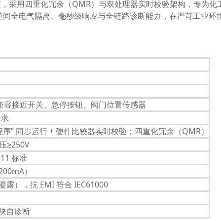
6 安全认证，采用四重化冗余（QMR）与双处理器实时校验架构，
道间全电气隔离、毫秒级响应与全链路诊断能力，在严苛工业环
入，兼容接近开关、急停按钮、阀门位置传感器
要求
 + 反转程序” 同步运行 + 硬件比较器实时校验；四重化冗余（QMR）
≥250V
511 标准
200mA）
凝露），抗 EMI 符合 IEC61000
模块自诊断