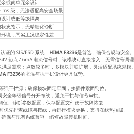
冗余或简单冗余设计
十 ms 级，无法适配高安全场景
地设计或低等级隔离
础状态指示，无精细化诊断
规环境，恶劣工况稳定性差
认证的 SIS/ESD 系统，
HIMA F3236
是首选，确保合规与安全
4V 触点 / 6mA 电流信号时，该模块可直接接入，无需信号调
模块满足需求；点数较多时，多模块并联扩展，灵活适配系统规模
MA F3236
的宽温与抗干扰设计更具优势。
电机等强干扰源；确保模块固定牢固，接插件紧固到位。
同安全等级信号分开布线，避免干扰与信号串扰。
安全阈值、诊断参数配置，保存配置文件便于故障恢复。
故障时优先排查线缆与接线，再进行模块更换，支持在线热插拔。
，确保与现有系统兼容，缩短故障停机时间。