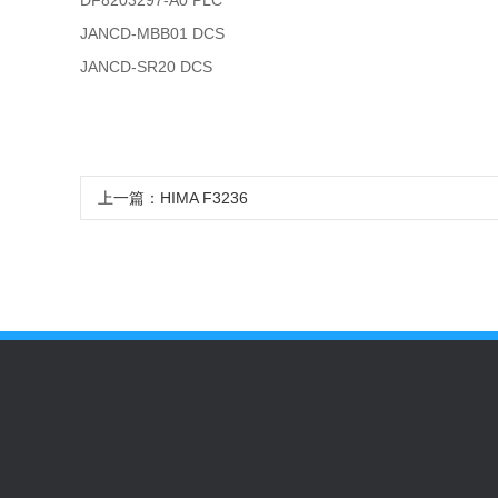
DF8203297-A0 PLC
JANCD-MBB01 DCS
JANCD-SR20 DCS
上一篇：HIMA F3236