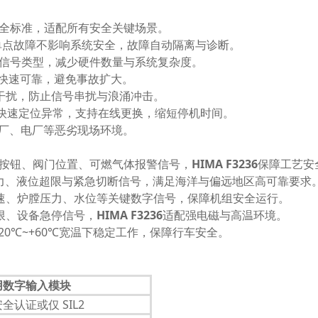
业安全标准，适配所有安全关键场景。
验，单点故障不影响系统安全，故障自动隔离与诊断。
字信号类型，减少硬件数量与系统复杂度。
作快速可靠，避免事故扩大。
干扰，防止信号串扰与浪涌冲击。
测，快速定位异常，支持在线更换，缩短停机时间。
工厂、电厂等恶劣现场环境。
急停按钮、阀门位置、可燃气体报警信号，
HIMA F3236
保障工艺安
集压力、液位超限与紧急切断信号，满足海洋与偏远地区高可靠要求
速、炉膛压力、水位等关键数字信号，保障机组安全运行。
限、设备急停信号，
HIMA F3236
适配强电磁与高温环境。
0℃~+60℃宽温下稳定工作，保障行车安全。
用数字输入模块
全认证或仅 SIL2