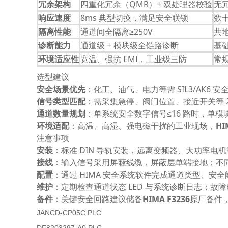
冗余架构
四重化冗余（QMR）+ 双处理器校验
无
响应速度
8ms 典型切换，满足安全联锁
数
隔离性能
通道间全隔离≥250V
共
诊断能力
通道级 + 模块级全链路诊断
基
环境适应性
宽温、强抗 EMI，工业级三防
常
选型建议
安全场景优先
：化工、油气、电力等需 SIL3/AK6 安全
信号类型匹配
：需采集急停、阀门位置、接近开关等 2
通道数量规划
：单系统安全数字信号≤16 路时，单
环境适配
：高温、高湿、强电磁干扰的工业现场，
HI
注意事项
安装
：标准 DIN 导轨安装，远离变频器、大功率
接线
：输入信号采用屏蔽线缆，屏蔽层单端接地；不
配置
：通过 HIMA 安全系统软件完成通道类型、
维护
：定期检查通道状态 LED 与系统诊断日志；
备件
：关键安全回路建议储备
HIMA F3236
原厂备件
JANCD-CP05C PLC