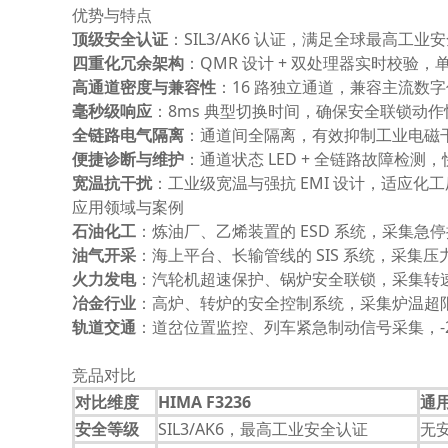
优势与特点
顶级安全认证
：SIL3/AK6 认证，满足全球最高工
四重化冗余架构
：QMR 设计 + 双处理器实时校
高通道密度与兼容性
：16 路独立通道，兼容主流数
毫秒级响应
：8ms 典型切换时间，确保安全联锁动
全链路电气隔离
：通道间全隔离，有效抑制工业电磁
便捷诊断与维护
：通道状态 LED + 全链路故障检
宽温抗干扰
：工业级宽温与强抗 EMI 设计，适应化
应用领域与案例
石油化工
：炼油厂、乙烯装置的 ESD 系统，采集
油气开采
：海上平台、长输管线的 SIS 系统，采
火力发电
：汽轮机超速保护、锅炉安全联锁，采集转
冶金行业
：高炉、转炉的安全控制系统，采集炉温超
轨道交通
：道岔位置监控、列车紧急制动信号采集，-2
竞品对比
对比维度
HIMA F3236
通
安全等级
SIL3/AK6，最高工业安全认证
无安